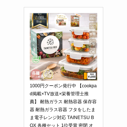
1000円クーポン発行中 【cookpa
d掲載×TV放送×栄養管理士推
薦】 耐熱ガラス 耐熱容器 保存容
器 耐熱ガラス容器 フタをしたま
ま電子レンジ対応 TAINETSU B
OX 各種セット 1位受賞 密閉 オ