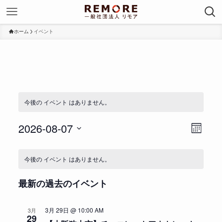
ホーム
イベント
今後の イベント はありません。
2026-08-07
ビ
イ
カ
ュ
ベ
日
レ
イ
ー
ン
付
ン
今後の イベント はありません。
ベ
の
ト
ダ
を
ン
ナ
ー
ビ
選
最新の過去のイベント
ト
表
ビ
ュ
択
示
の
ゲ
ー
3月 29日 @ 10:00 AM
3月
カ
ー
ナ
29