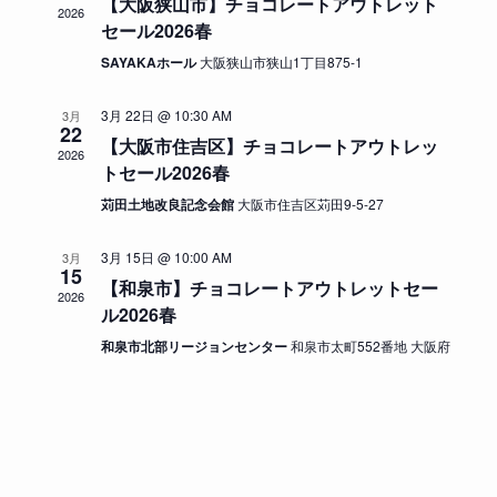
【大阪狭山市】チョコレートアウトレット
レ
シ
ビ
2026
セール2026春
ン
ョ
ゲ
ダ
SAYAKAホール
大阪狭山市狭山1丁目875-1
ン
ー
ー
シ
3月 22日 @ 10:30 AM
3月
ョ
22
【大阪市住吉区】チョコレートアウトレッ
ン
2026
トセール2026春
苅田土地改良記念会館
大阪市住吉区苅田9-5-27
3月 15日 @ 10:00 AM
3月
15
【和泉市】チョコレートアウトレットセー
2026
ル2026春
和泉市北部リージョンセンター
和泉市太町552番地 大阪府