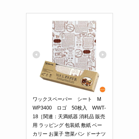
ワックスペーパー　シート　M　
WP3400　ロゴ　50枚入　WWT-
18［関連：天満紙器 消耗品 販売
用 ラッピング 包装紙 敷紙 ベー
カリー お菓子 惣菜パン ドーナツ 